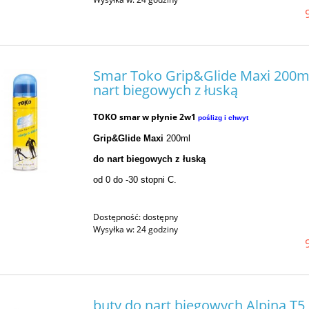
Smar Toko Grip&Glide Maxi 200m
nart biegowych z łuską
TOKO smar w płynie 2w1
poślizg i chwyt
Grip&Glide Maxi
2
00ml
do nart biegowych z łuską
od 0 do -30 stopni C.
Buty snowboardowe 
KIANA DUAL BOA 
Dostępność:
dostępny
Wysyłka w:
24 godziny
1 499,00 zł
1 649,
Cena regularna:
buty do nart biegowych Alpina T5