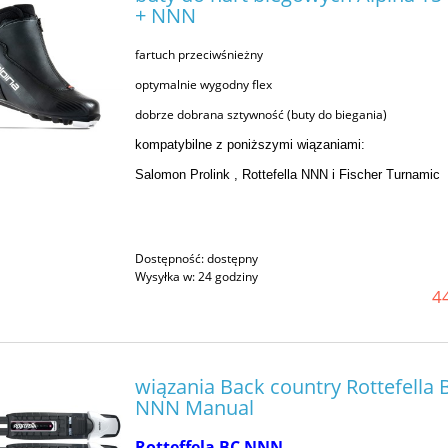
+ NNN
fartuch przeciwśnieżny
optymalnie wygodny flex
dobrze dobrana sztywność (buty do biegania)
kompatybilne z poniższymi wiązaniami:
Salomon Prolink , Rottefella NNN i Fischer Turnamic
Dostępność:
dostępny
Wysyłka w:
24 godziny
44
wiązania Back country Rottefella 
NNN Manual
Rotteffela BC NNN