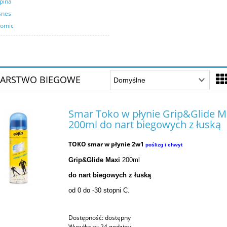
pina
snes
tomic
IARSTWO BIEGOWE
Smar Toko w płynie Grip&Glide M
200ml do nart biegowych z łuską
TOKO smar w płynie 2w1
poślizg i chwyt
Grip&Glide Maxi
2
00ml
do nart biegowych z łuską
od 0 do -30 stopni C.
Dostępność:
dostępny
Wysyłka w:
24 godziny