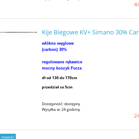
44
Kije Biegowe KV+ Simano 30% Ca
włókno węglowe
(carbon) 3
0%
regulowane rękawice
mocny koszyk Forza 
dł od 130 do 170cm
przedział co 5cm
Dostępność:
dostępny
Wysyłka w:
24 godziny
24
nowość