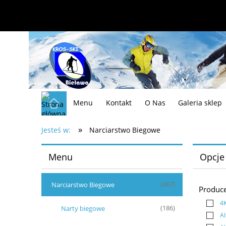
Menu
Kontakt
O Nas
Galeria sklep
»
Jesteś w:
Narciarstwo Biegowe
Menu
Opcje
Narciarstwo Biegowe
(467)
Produc
4
Narty biegowe
(186)
Al