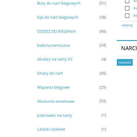
Al
Buty do nart biegowych
(51)
A
A
Kije do nart biegowych
(38)
więcej
ODZIEŻ DO BIEGANIA
(90)
bielizna termiczna
(24)
NARC
okulary na narty XC
(4)
nowość
Smary do nart
(45)
Wiązania biegowe
(25)
Akcesoria serwisowe
(53)
pokrowiec na narty
(1)
Latarki czołowe
(1)