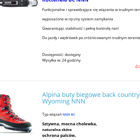
Funkcjonalne i sprawdzające się wiązania w trudnym ter
wyposażone w ręczny system zamykania
Smar na gorąco High
Kije BC Komperdell Nordic
Gwarantując stabilność i pełną kontrolę nart
rmance TRIPLE X Red
Adventure
(czerwony)
Do jazdy i wędrówek po zróżnicowanym trudnym tereni
199,00 zł
249,00 zł
Dostępność:
dostępny
Wysyłka w:
24 godziny
44
Alpina buty biegowe back country
Wyoming NNN
Typ wiązań
NNN BC
Sztywna, mocna cholewka,
naturalna skóra
ochrona palców,