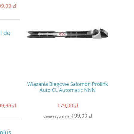
99,99 zł
l do
Salomon
Wiązania Biegowe Salomon Prolink
buty narc
Women
Auto CL Automatic NNN
R
99,99 zł
179,00 zł
00 zł
199,00 zł
Cena regularna:
Cena
 plus