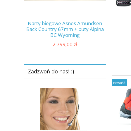
h Alpina
Narty biegowe Asnes Amundsen
Toko 
 NNN
Back Country 67mm + buty Alpina
Perfo
BC Wyoming
2 799,00 zł
Zadzwoń do nas! :)
nowość