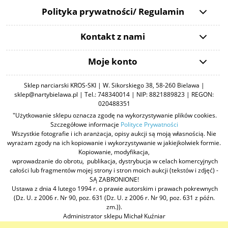
Polityka prywatności/ Regulamin
Kontakt z nami
Moje konto
Sklep narciarski KROS-SKI | W. Sikorskiego 38, 58-260 Bielawa |
sklep@nartybielawa.pl | Tel.: 748340014 | NIP: 8821889823 | REGON:
020488351
"Użytkowanie sklepu oznacza zgodę na wykorzystywanie plików cookies.
Szczegółowe informacje
Polityce Prywatności
Wszystkie fotografie i ich aranżacja, opisy aukcji są moją własnością. Nie
wyrażam zgody na ich kopiowanie i wykorzystywanie w jakiejkolwiek formie.
Kopiowanie, modyfikacja,
wprowadzanie do obrotu, publikacja, dystrybucja w celach komercyjnych
całości lub fragmentów mojej strony i stron moich aukcji (tekstów i zdjęć) -
SĄ ZABRONIONE!
Ustawa z dnia 4 lutego 1994 r. o prawie autorskim i prawach pokrewnych
(Dz. U. z 2006 r. Nr 90, poz. 631 (Dz. U. z 2006 r. Nr 90, poz. 631 z późn.
zm.)).
Administrator sklepu Michał Kuźniar