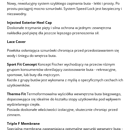
Nowy, rewolucyjny system szybkiego zapinania buta - lekki i prosty. Po
prostu pociągnij mocno sznurówki. System Speed Lock jest bezpieczny i
niezawodny.
Injected Exterior Heel Cap
Doskonałe trzymanie pięty i silna ochrona w jednym: zewnętrzna
nakładka pod piętę dla jeszcze lepszego przenoszenia sił.
Lace Cover
Powłoka osłaniająca sznurówki chroniąca przed przedostawaniem się
wody i śniegu do wnętrza buta.
Sport Fit Concept
Koncept Fischer wychodzący na przeciw różnym
grupom konsumentów określający zastosowanie buta - rekreacyjne,
sportowe, lub buty dla mężczyzn.
Każda z grupy butów jest wykonana z myślą o specyficznych cechach ich
użytkowników.
Thermo Fit
Termoformowalna wyściółka wewnętrzna buta biegowego,
dopasowująca się idealnie do kształtu stopy użytkownika pod wpływem
wydzielanego ciepła.
Posiada doskonałe właściwości izolacyjne, skutecznie chroniąc przed
zimnem.
Triple F Membrane
Specjalna membrana zapewniająca optymalne warunki wewnątrz buta -