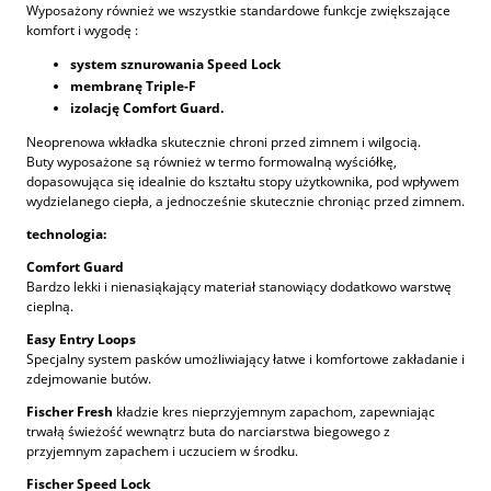
Wyposażony również we wszystkie standardowe funkcje zwiększające
komfort i wygodę :
system sznurowania
Speed Lock
membranę Triple-F
izolację Comfort Guard.
Neoprenowa wkładka skutecznie chroni przed zimnem i wilgocią.
Buty wyposażone są również w termo formowalną wyściółkę,
dopasowująca się idealnie do kształtu stopy użytkownika, pod wpływem
wydzielanego ciepła, a jednocześnie skutecznie chroniąc przed zimnem.
technologia:
Comfort Guard
Bardzo lekki i nienasiąkający materiał stanowiący dodatkowo warstwę
cieplną.
Easy Entry Loops
Specjalny system pasków umożliwiający łatwe i komfortowe zakładanie i
zdejmowanie butów.
Fischer Fresh
kładzie kres nieprzyjemnym zapachom, zapewniając
trwałą świeżość wewnątrz buta do narciarstwa biegowego z
przyjemnym zapachem i uczuciem w środku.
Fischer Speed Lock