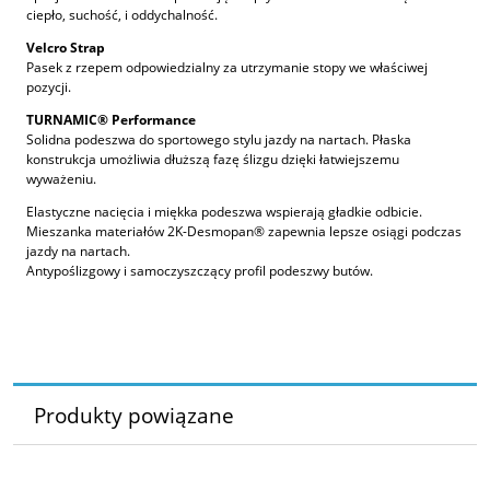
ciepło, suchość, i oddychalność.
Velcro Strap
Pasek z rzepem odpowiedzialny za utrzymanie stopy we właściwej
pozycji.
TURNAMIC® Performance
Solidna podeszwa do sportowego stylu jazdy na nartach. Płaska
konstrukcja umożliwia dłuższą fazę ślizgu dzięki łatwiejszemu
wyważeniu.
Elastyczne nacięcia i miękka podeszwa wspierają gładkie odbicie.
Mieszanka materiałów 2K-Desmopan® zapewnia lepsze osiągi podczas
jazdy na nartach.
Antypoślizgowy i samoczyszczący profil podeszwy butów.
Produkty powiązane