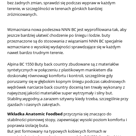
bez żadnych zmian, sprawdzi się podczas wypraw w każdym
terenie, w szczególności w terenach górskich bardziej
zróżnicowanych.
Wzmacniana
n
owa
podeszwa
NNN BC jest wyprofilowana tak, aby
jeszcze bardziej ułatwić chodzenie po śniegu i lodzie.
buty
przeznaczone są do stosowania z wiązaniami NNN BC specjalnie
wzmacniane o wysokiej wydajności sprawdzające się w każdym
nawet bardzo trudnym terenie.
Alpina BC 1550 Buty back country zbudowane są z materiałów
syntetycznych w połączeniu z plastikowym mankietem dla
doskonałej równowagi komfortu i kontroli, szczególnie gdy
poruszamy się w głębokim kopnym śniegu podczas całodniowych
wędrówek narciarze back country docenią ten trwały wykonany z
najwyższej jakości materiałów super wytrzymały i silny but.
Stabilny,wygodny,a zarazem sztywny kiedy trzeba, szczególnie przy
zjazdach i ciasnych zakrętach.
Wkładka Anatomic Foodbed
przyczynia się znacząco do
stabilności pionowej stopy, zapewniając wysoki poziom komfortu i
poprawia izolację buta.
But jest formowany na typowych kobiecych formach w