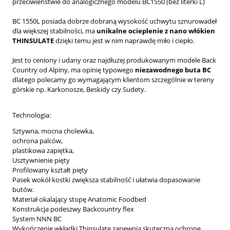
przeciwieństwie do analogicznego modelu BC1550 (bez literki L)
BC 1550L posiada dobrze dobraną wysokość uchwytu sznurowadeł
dla większej stabilności, ma
unikalne ocieplenie z nano włókien
THINSULATE
dzięki temu jest w nim naprawdę miło i ciepło.
Jest to ceniony i udany oraz najdłużej produkowanym modele Back
Country od Alpiny, ma opinię typowego
niezawodnego buta BC
dlatego polecamy go wymagającym klientom szczególnie w tereny
górskie np. Karkonosze, Beskidy czy Sudety.
Technologia:
Sztywna, mocna cholewka,
ochrona palców,
plastikowa zapiętka,
Usztywnienie pięty
Profilowany kształt pięty
Pasek wokół kostki zwiększa stabilność i ułatwia dopasowanie
butów.
Materiał okalający stopę Anatomic Foodbed
Konstrukcja podeszwy Backcountry flex
System NNN BC
Wykończenie wkładki Thinsulate zapewnia skuteczną ochronę