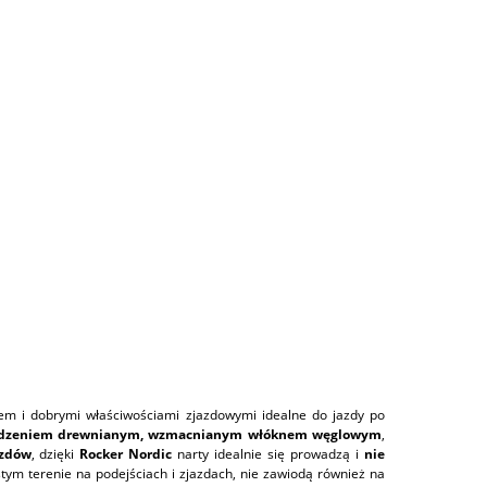
m i dobrymi właściwościami zjazdowymi idealne do jazdy po
rdzeniem drewnianym, wzmacnianym włóknem węglowym
,
azdów
, dzięki
Rocker Nordic
narty idealnie się prowadzą i
nie
ym terenie na podejściach i zjazdach, nie zawiodą również na