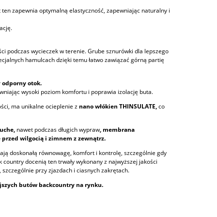
 ten zapewnia optymalną elastyczność, zapewniając naturalny i
ację.
ci podczas wycieczek w terenie. Grube sznurówki dla lepszego
specjalnych hamulcach dzięki temu łatwo zawiązać górną partię
 odporny otok.
wniając wysoki poziom komfortu i poprawia izolację buta.
ci, ma unikalne ocieplenie z
nano włókien THINSULATE,
co
suche,
nawet podczas długich wypraw
, membrana
 przed wilgocią i zimnem z zewnątrz.
ają doskonałą równowagę, komfort i kontrolę, szczególnie gdy
country docenią ten trwały wykonany z najwyższej jakości
 szczególnie przy zjazdach i ciasnych zakrętach.
ejszych butów backcountry na rynku.