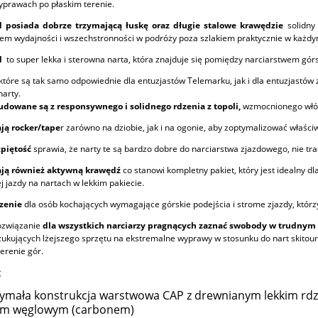
yprawach po płaskim terenie.
d posiada dobrze trzymającą łuskę oraz
długie stalowe krawędzie
solidny 
em wydajności i wszechstronności w podróży poza szlakiem praktycznie w każdy
d
to super lekka i sterowna narta, która znajduje się pomiędzy narciarstwem g
 które są tak samo odpowiednie dla entuzjastów Telemarku, jak i dla entuzjastów
narty.
udowane są z responsywnego i solidnego rdzenia z topoli,
wzmocnionego włók
jazdowe damskie ELAN
narty biegowe Fischer Transnor
ją rocker/tape
r zarówno na dziobie, jak i na ogonie, aby zoptymalizować właśc
 10 z wiązaniami ELAN
59 + foka Easy Skin Xtralite +
zpiętość
sprawia, że narty te są bardzo dobre do narciarstwa zjazdowego, nie tr
9 Grip Walk 2025
wiązania BC Auto
ją również aktywną krawędź
co stanowi kompletny pakiet, który jest idealny dl
1 699,00 zł
1 899,00 zł
j jazdy na nartach w lekkim pakiecie.
2 149,00 zł
2 099,00 zł
regularna:
Cena regularna:
zenie
dla osób kochających wymagające górskie podejścia i strome zjazdy, któr
ozwiązanie
dla wszystkich narciarzy pragnących zaznać swobody w trudnym 
ukujących lżejszego sprzętu na ekstremalne wyprawy w stosunku do nart skito
erenie gór.
:
ymała konstrukcja warstwowa CAP z drewnianym lekkim rd
m węglowym (carbonem)