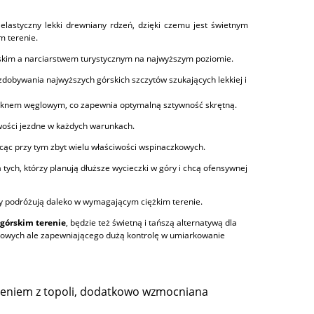
elastyczny lekki drewniany rdzeń, dzięki czemu jest świetnym
m terenie.
órskim a narciarstwem turystycznym na najwyższym poziomie.
 zdobywania najwyższych górskich szczytów szukających lekkiej i
nem węglowym, co zapewnia optymalną sztywność skrętną.
dic
iwości jezdne w każdych warunkach.
Rękawice narciarskie Softshell
narty backco
Ziener Kahli PR Lady Black
Transnordic 59 Ea
acąc przy tym zbyt wielu właściwości wspinaczkowych.
buty Alpi
a tych, którzy planują dłuższe wycieczki w góry i chcą ofensywnej
279,00 zł
3 049
zy podróżują daleko w wymagającym ciężkim terenie.
górskim terenie
, będzie też świetną i tańszą alternatywą dla
urowych ale zapewniającego dużą kontrolę w umiarkowanie
zeniem z topoli, dodatkowo wzmocniana