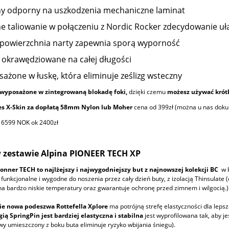
 odporny na uszkodzenia mechaniczne laminat
 taliowanie w połączeniu z Nordic Rocker zdecydowanie uła
powierzchnia narty zapewnia sporą wyporność
 okrawędziowane na całej długości
ażone w łuskę, która eliminuje ześlizg wsteczny
 wyposażone w zintegrowaną blokadę foki,
dzięki czemu
możesz używać krótk
es X-Skin za dopłatą 58mm Nylon lub Moher
cena od 399zł (można u nas doku
 6599 NOK ok 2400zł
 zestawie Alpina PIONEER TECH XP
ionner TECH to najlżejszy i najwygodniejszy but z najnowszej kolekcji BC
w 
i funkcjonalne i wygodne do noszenia przez cały dzień buty, z izolacją Thinsulate
a bardzo niskie temperatury oraz gwarantuje ochronę przed zimnem i wilgocią.) 
ie nowa podeszwa Rottefella Xplore
ma potrójną strefę elastyczności dla lepsz
ią SpringPin jest bardziej elastyczna i stabilna
jest wyprofilowana tak, aby je
y umieszczony z boku buta eliminuje ryzyko wbijania śniegu).