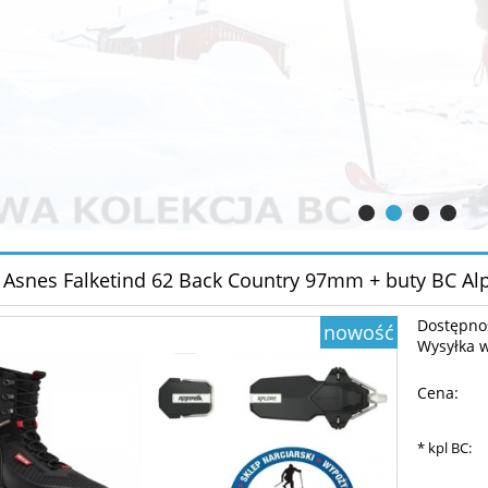
 Asnes Falketind 62 Back Country 97mm + buty BC Alp
Dostępno
nowość
Wysyłka 
Cena:
*
kpl BC: