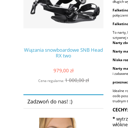
długich w
Falketin
połączeni
Falketin
To narty,
sztywnej 
Narty zb
Wiązania snowboardowe SNB Head
narty z
Narty ma
olution SL
RX two
INSOMNIA
Niska ro
ELW
Narty ma
979,00 zł
i zabawne
1 000,00 zł
Cena regularna:
Cena 
przeznac
Idealne r
osób posz
Zadzwoń do nas! :)
trudnym t
CECHY
*
wytrz
włókne