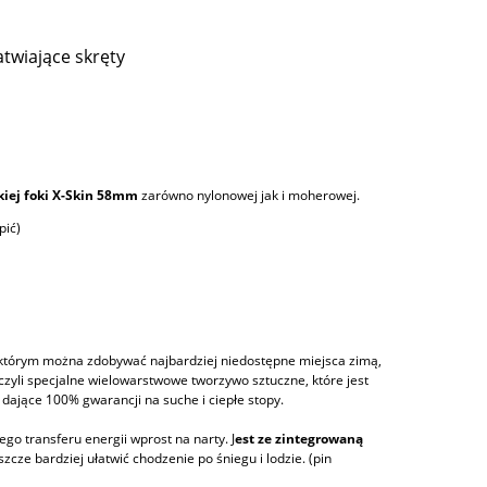
twiające skręty
iej foki X-Skin 58mm
zarówno nylonowej jak i moherowej.
pić)
którym można zdobywać najbardziej niedostępne miejsca zimą,
 (czyli specjalne wielowarstwowe tworzywo sztuczne, które jest
dające 100% gwarancji na suche i ciepłe stopy.
ego transferu energii wprost na narty. J
est ze zintegrowaną
szcze bardziej ułatwić chodzenie po śniegu i lodzie. (pin