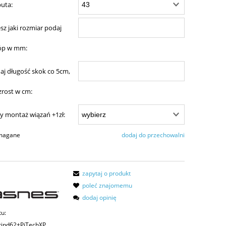
uta:
iesz jaki rozmiar podaj
tóp w mm:
daj długość skok co 5cm,
zrost w cm:
y montaż wiązań +1zł:
ymagane
dodaj do przechowalni
zapytaj o produkt
poleć znajomemu
dodaj opinię
tu:
tind62+PiTechXP