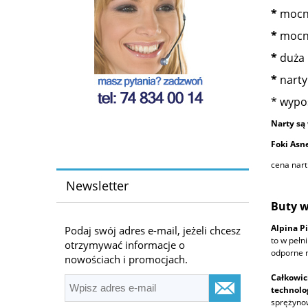
*
mocny
*
mocne
*
duża 
*
narty
* wypos
Narty są
Foki Asn
cena nart
Newsletter
Buty w
Alpina P
Podaj swój adres e-mail, jeżeli chcesz
to w pełn
otrzymywać informacje o
odporne n
nowościach i promocjach.
Całkowic
technolog
sprężynow