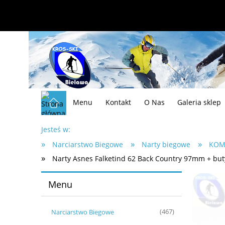
Menu
Kontakt
O Nas
Galeria sklep
Jesteś w:
»
»
»
Narciarstwo Biegowe
Narty biegowe
KOM
»
Narty Asnes Falketind 62 Back Country 97mm + but
Menu
Narciarstwo Biegowe
(467)