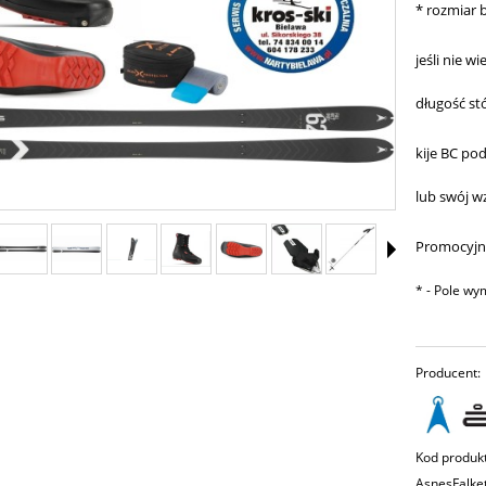
*
rozmiar b
jeśli nie w
długość s
kije BC po
lub swój w
Promocyjn
*
- Pole w
Producent:
Kod produk
AsnesFalke