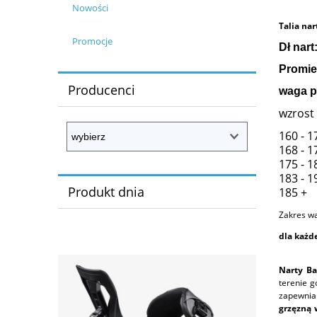
Nowości
Talia nar
Promocje
Dł nar
Promi
Producenci
waga p
wzrost
160 - 
168 - 
175 - 
183 - 
Produkt dnia
185 +
Zakres w
dla każd
Narty Ba
terenie 
zapewnia
grzęzną