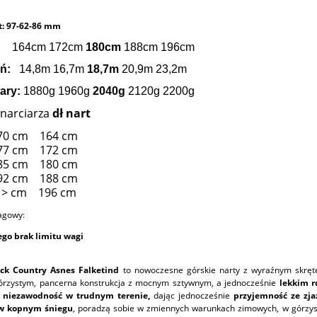
t: 97
-62-86
mm
t:
164cm 172cm
180cm
188cm 196cm
eń:
14,8m 16,7m
18,7m
20,9m 23,2m
ary:
1880g 1960g
2040g
2120g 2200g
 narciarza
dł nart
170 cm 164 cm
177 cm 172 cm
185 cm 180 cm
192 cm 188 cm
 > cm 196 cm
agowy:
ego brak limitu wagi
ck Country Asnes Falketind
to nowoczesne górskie narty z wyraźnym skręte
górzystym, pancerna konstrukcja z mocnym sztywnym, a jednocześnie
lekkim 
niezawodność w trudnym terenie,
dając jednocześnie
przyjemność ze zj
 w kopnym śniegu
, poradzą sobie w zmiennych warunkach zimowych, w górzyst