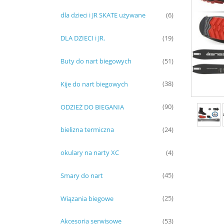
dla dzieci i JR SKATE używane
(6)
DLA DZIECI i JR.
(19)
Buty do nart biegowych
(51)
Kije do nart biegowych
(38)
ODZIEŻ DO BIEGANIA
(90)
bielizna termiczna
(24)
okulary na narty XC
(4)
Smary do nart
(45)
Wiązania biegowe
(25)
Akcesoria serwisowe
(53)