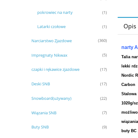
pokrowiec na narty
(1)
Opis
Latarki czołowe
(1)
Narciarstwo Zjazdowe
(360)
narty
Impregnaty Nikwax
(5)
Talia nar
lekki rd
czapki i rękawice zjazdowe
(17)
Nordic 
Deski SNB
(17)
Carbon
Stalowa 
Snowboard(używany)
(22)
1020g/sz
Wiązania SNB
możliwo
(7)
wiązania
Buty SNB
(9)
buty BC