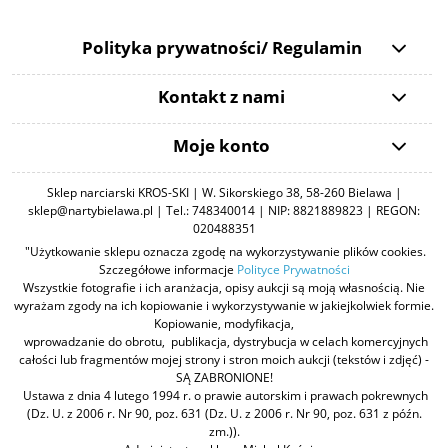
Polityka prywatności/ Regulamin
Kontakt z nami
Moje konto
Sklep narciarski KROS-SKI | W. Sikorskiego 38, 58-260 Bielawa |
sklep@nartybielawa.pl | Tel.: 748340014 | NIP: 8821889823 | REGON:
020488351
"Użytkowanie sklepu oznacza zgodę na wykorzystywanie plików cookies.
Szczegółowe informacje
Polityce Prywatności
Wszystkie fotografie i ich aranżacja, opisy aukcji są moją własnością. Nie
wyrażam zgody na ich kopiowanie i wykorzystywanie w jakiejkolwiek formie.
Kopiowanie, modyfikacja,
wprowadzanie do obrotu, publikacja, dystrybucja w celach komercyjnych
całości lub fragmentów mojej strony i stron moich aukcji (tekstów i zdjęć) -
SĄ ZABRONIONE!
Ustawa z dnia 4 lutego 1994 r. o prawie autorskim i prawach pokrewnych
(Dz. U. z 2006 r. Nr 90, poz. 631 (Dz. U. z 2006 r. Nr 90, poz. 631 z późn.
zm.)).