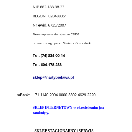
NIP 882-188-98-23
REGON 020488351
Nr ewid. 6735/2007
Firma wpisana do rejestru CEIDG
prowadzonego przez Ministra Gospodarki
Tel.
(74) 834-00-14
Tel.
604-178-233
sklep@nartybielawa.pl
mBank:
71 1140 2004 0000 3302 4629 2220
SKLEP INTERNETOWY w okresie letnim jest
zamknięty.
SKLEP STACJONARNY i SERWIS