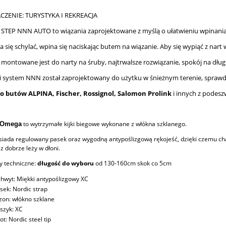
CZENIE: TURYSTYKA I REKREACJA
 STEP NNN AUTO to wiązania zaprojektowane z myślą o ułatwieniu wpinani
a się schylać, wpina się naciskając butem na wiązanie. Aby się wypiąć z nart 
montowane jest do narty na śruby, najtrwalsze rozwiązanie, spokój na długi
 system NNN został zaprojektowany do użytku w śnieżnym terenie, sprawdził
o butów ALPINA, Fischer, Rossignol, Salomon Prolink
i innych z podes
to wytrzymałe kijki biegowe wykonane z włókna szklanego.
 Omega
iada regulowany pasek oraz wygodną antypoślizgową rękojeść, dzięki czemu char
az dobrze leży w dłoni.
y techniczne:
długość do wyboru
od 130-160cm skok co 5cm
hwyt: Miękki antypoślizgowy XC
sek: Nordic strap
zon: włókno szklane
szyk: XC
ot: Nordic steel tip