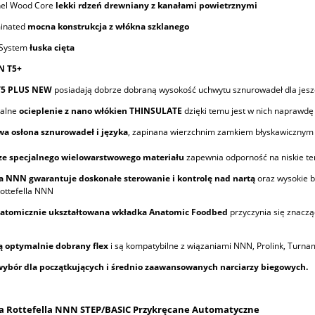
nel Wood Core
lekki rdzeń drewniany z kanałami powietrznymi
minated
mocna konstrukcja z włókna szklanego
 System
łuska cięta
NN
T5+
T5 PLUS NEW
posiadają dobrze dobraną wysokość uchwytu sznurowadeł dla jeszcz
kalne
ocieplenie z nano włókien THINSULATE
dzięki temu jest w nich naprawdę 
deska snowboardowa SNB He
a osłona sznurowadeł i języka
, zapinana wierzchnim zamkiem błyskawicznym c
arskie Tecnica Mach Sport
TRUE 152cm
90 HV
ze specjalnego wielowarstwowego materiału
zapewnia odporność na niskie te
1 049,00 zł
 NNN gwarantuje doskonałe sterowanie i kontrolę nad nartą
oraz wysokie b
1 199,00 zł
 Rottefella NNN
1 199,00 zł
Cena regularna:
atomicznie ukształtowana wkładka Anatomic Foodbed
przyczynia się znaczą
ą optymalnie dobrany flex
i są kompatybilne z wiązaniami NNN, Prolink, Turnam
wybór dla początkujących i średnio zaawansowanych narciarzy biegowych.
a Rottefella NNN STEP/BASIC Przykręcane Automatyczne