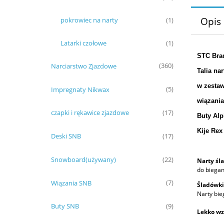
Opis
pokrowiec na narty
(1)
Latarki czołowe
(1)
STC Bra
Narciarstwo Zjazdowe
(360)
Talia nar
w zestaw
Impregnaty Nikwax
(5)
wiązania
czapki i rękawice zjazdowe
(17)
Buty Alp
Kije Re
Deski SNB
(17)
Snowboard(używany)
(22)
Narty śl
do biegan
Wiązania SNB
(7)
Śladówki
Narty bie
Buty SNB
(9)
Lekko wz