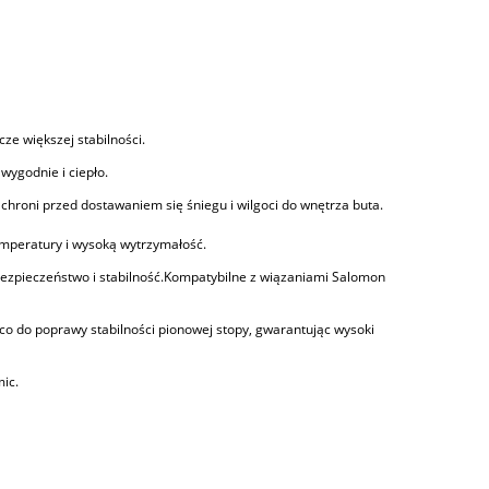
e większej stabilności.
wygodnie i ciepło.
ad
Buty snowboard
hroni przed dostawaniem się śniegu i wilgoci do wnętrza buta.
Narty Asnes Falketind 62 Back
LYT BOA F
Country 97mm + buty BC Alpina
mperatury i wysoką wytrzymałość.
Pioneer TECH XP + wiązania Xplore
1 249
ezpieczeństwo i stabilność.Kompatybilne z wiązaniami Salomon
4 999,00 zł
Cena regularna
co do poprawy stabilności pionowej stopy, gwarantując wysoki
ic.