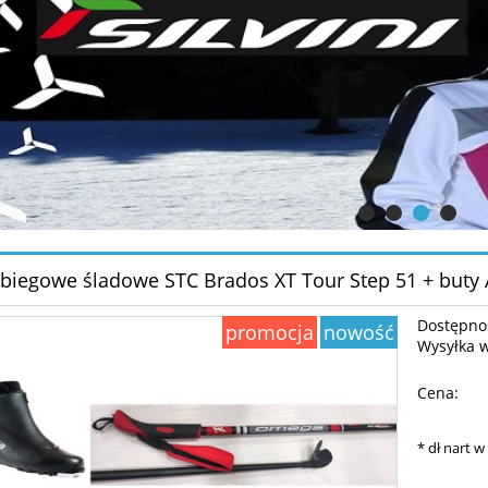
 biegowe śladowe STC Brados XT Tour Step 51 + buty
Dostępno
promocja
nowość
Wysyłka 
Cena:
*
dł nart w