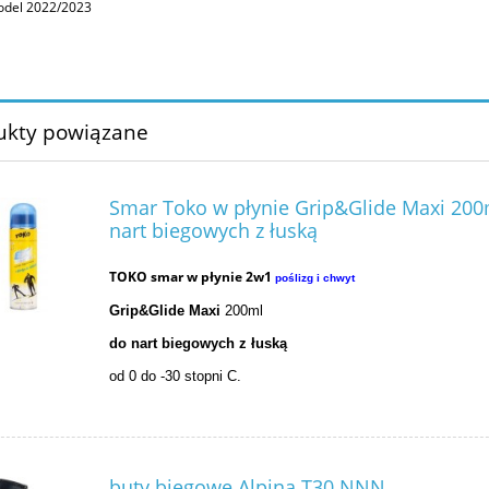
del 2022/2023
ukty powiązane
Smar Toko w płynie Grip&Glide Maxi 200
nart biegowych z łuską
TOKO smar w płynie 2w1
poślizg i chwyt
Grip&Glide Maxi
2
00ml
do nart biegowych z łuską
od 0 do -30 stopni C.
buty biegowe Alpina T30 NNN