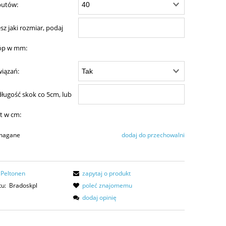
butów:
iesz jaki rozmiar, podaj
tóp w mm:
iązań:
 długość skok co 5cm, lub
t w cm:
ymagane
dodaj do przechowalni
Peltonen
zapytaj o produkt
tu:
Bradoskpl
poleć znajomemu
dodaj opinię