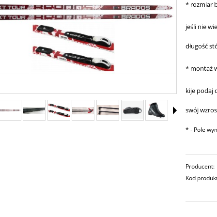
*
rozmiar 
jeśli nie w
długość s
*
montaż w
kije podaj
swój wzros
*
- Pole w
Producent:
Kod produk