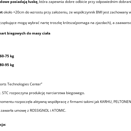
adowe posiadają łuskę,
która zapewnia dobre odbicie przy odpowiednim dobraniu
rt
około +20cm do wzrostu przy założeniu, że współczynnik BMI jest zachowany 
czątkujące mogą wybrać nartę troszkę krótsza(pomaga na zjazdach), a zaawans
nart biegowych do masy ciała
60-75 kg
80-95 kg
orts Technologies Center”
. STC rozpoczyna produkcję narciarstwa biegowego.
momentu rozpoczęła aktywną współpracę z firmami takimi jak KARHU, PELTON
. zawarła umowę z ROSSIGNOL i ATOMIC.
cja: