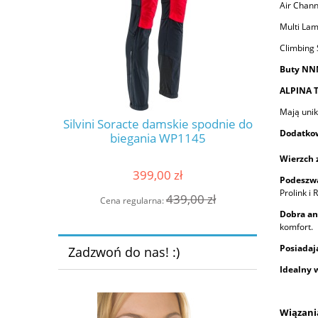
Air Chan
Multi La
Climbing
Buty N
ALPINA 
Mają uni
maloft MEN
Silvini Soracte damskie spodnie do
Dodatkow
buty narci
biegania WP1145
Wierzch 
399,00 zł
Podeszwa
Prolink i
0 zł
439,00 zł
Cena regularna:
Dobra an
komfort.
Posiadaj
Zadzwoń do nas! :)
Idealny 
Wiązani