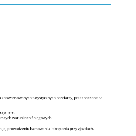
io zaawansowanych turystycznych narciarzy, przeznaczone są
trzymałe.
gorszych warunkach śniegowych.
jej prowadzeniu hamowaniu i skręcaniu przy zjazdach.