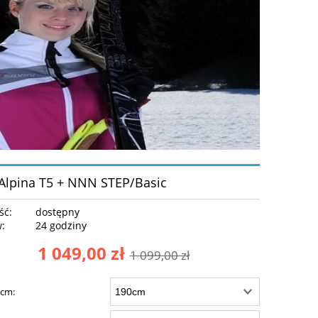
 Alpina T5 + NNN STEP/Basic
ść:
dostępny
w:
24 godziny
1 049,00 zł
1 099,00 zł
 cm: