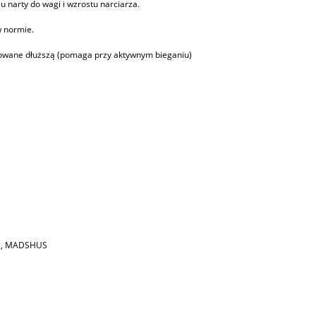
 narty do wagi i wzrostu narciarza.
w normie.
owane dłuższą (pomaga przy aktywnym bieganiu)
EN, MADSHUS