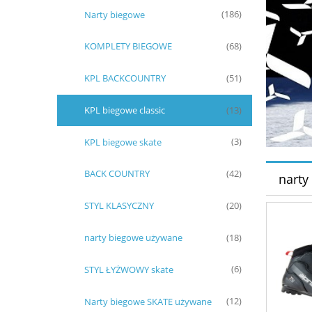
Narty biegowe
(186)
KOMPLETY BIEGOWE
(68)
KPL BACKCOUNTRY
(51)
KPL biegowe classic
(13)
KPL biegowe skate
(3)
BACK COUNTRY
(42)
narty
STYL KLASYCZNY
(20)
narty biegowe używane
(18)
STYL ŁYŻWOWY skate
(6)
Narty biegowe SKATE używane
(12)