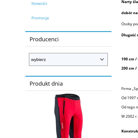
Narty śl
Nowości
dobór na
Promocje
Osoby po
Długość 
Producenci
190 cm / 
200 cm / 
Produkt dnia
Firma „Sp
Od 1997 r
Od tego 
W 2002 r
Konstruk