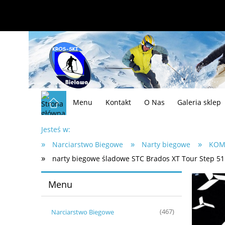
Menu
Kontakt
O Nas
Galeria sklep
Jesteś w:
»
»
»
Narciarstwo Biegowe
Narty biegowe
KOM
»
narty biegowe śladowe STC Brados XT Tour Step 51
Menu
Narciarstwo Biegowe
(467)