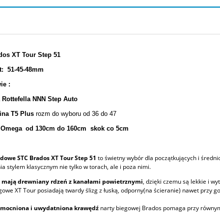
dos XT Tour Step 51
t:
51-45-48mm
ie :
 Rottefella NNN Step Auto
ina T5 Plus
rozm do wyboru od 36 do 47
x Omega
od 130cm do 160cm
skok co 5cm
adowe STC Brados XT Tour Step 51
to świetny wybór dla początkujących i średn
ia stylem klasycznym nie tylko w torach, ale i poza nimi.
 mają drewniany rdzeń z kanałami powietrznymi
, dzięki czemu są lekkie i wy
gowe XT Tour posiadają twardy ślizg z łuską, odporny(na ścieranie) nawet przy 
mocniona i uwydatniona krawędź
narty biegowej Brados pomaga przy równym 