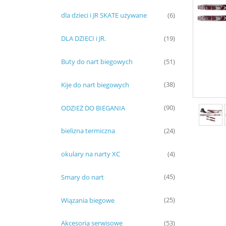
dla dzieci i JR SKATE używane
(6)
DLA DZIECI i JR.
(19)
Buty do nart biegowych
(51)
Kije do nart biegowych
(38)
ODZIEŻ DO BIEGANIA
(90)
bielizna termiczna
(24)
okulary na narty XC
(4)
Smary do nart
(45)
Wiązania biegowe
(25)
Akcesoria serwisowe
(53)