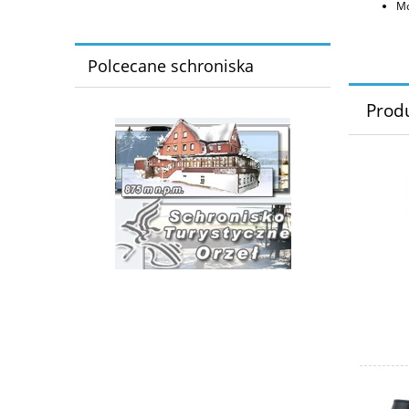
Mo
Polcecane schroniska
Prod