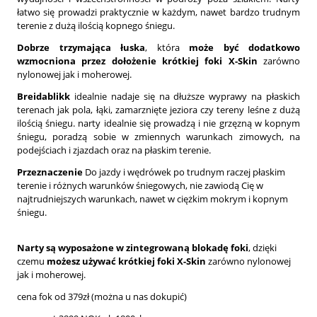
łatwo się prowadzi praktycznie w każdym, nawet bardzo trudnym
terenie z dużą ilością kopnego śniegu.
Dobrze
trzymająca łuska
, która
może być dodatkowo
wzmocniona przez dołożenie krótkiej foki X-Skin
zarówno
nylonowej jak i moherowej.
Breidablikk
idealnie nadaje się na dłuższe wyprawy na płaskich
terenach jak pola, łąki, zamarznięte jeziora czy tereny leśne z dużą
ilością śniegu. narty idealnie się prowadzą i nie grzęzną w kopnym
śniegu, poradzą sobie w zmiennych warunkach zimowych, na
podejściach i zjazdach oraz na płaskim terenie.
Przeznaczenie
Do jazdy i wędrówek po trudnym raczej płaskim
terenie i różnych warunków śniegowych, nie zawiodą Cię w
najtrudniejszych warunkach, nawet w ciężkim mokrym i kopnym
śniegu.
Narty są wyposażone w zintegrowaną blokadę foki
, dzięki
czemu
możesz używać krótkiej foki X-Skin
zarówno nylonowej
jak i moherowej.
cena fok od 379zł (można u nas dokupić)