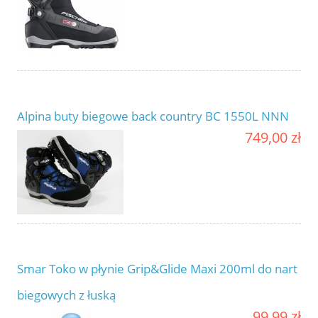
Alpina buty biegowe back country BC 1550L NNN
749,00 zł
Smar Toko w płynie Grip&Glide Maxi 200ml do nart
biegowych z łuską
99,99 zł