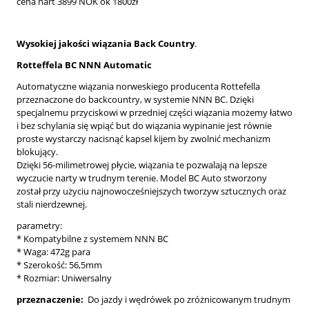
cena nart 3899 NOK ok 1800zł
Wysokiej jakości wiązania Back Country
.
Rotteffela BC NNN
Automatic
Automatyczne wiązania norweskiego producenta Rottefella
przeznaczone do backcountry, w systemie NNN BC. Dzięki
specjalnemu przyciskowi w przedniej części wiązania możemy łatwo
i bez schylania się wpiąć but do wiązania wypinanie jest równie
proste wystarczy nacisnąć kapsel kijem by zwolnić mechanizm
blokujący.
Dzięki 56-milimetrowej płycie, wiązania te pozwalają na lepsze
wyczucie narty w trudnym terenie. Model BC Auto stworzony
został przy użyciu najnowocześniejszych tworzyw sztucznych oraz
stali nierdzewnej.
parametry:
* Kompatybilne z systemem NNN BC
* Waga: 472g para
* Szerokość: 56,5mm
* Rozmiar: Uniwersalny
przeznaczenie:
Do jazdy i wędrówek po zróżnicowanym trudnym