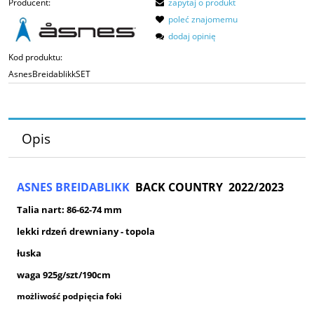
Producent:
zapytaj o produkt
poleć znajomemu
dodaj opinię
Kod produktu:
AsnesBreidablikkSET
Opis
ASNES BREIDABLIKK
BACK COUNTRY 2022/2023
Talia nart: 86-62-74 mm
lekki rdzeń drewniany - topola
łuska
waga 925g/szt
/190cm
możliwość podpięcia foki