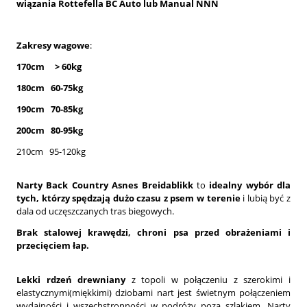
wiązania Rottefella BC Auto lub Manual NNN
Zakresy wagowe
:
170cm > 60kg
180cm 60-75kg
190cm 70-85kg
200cm 80-95kg
210cm 95-120kg
Narty Back Country Asnes Breidablikk
to
idealny wybór
dla
tych, którzy spędzają dużo czasu z psem w terenie
i lubią być z
dala od uczęszczanych tras biegowych.
Brak stalowej krawędzi, chroni psa przed obrażeniami i
przecięciem łap.
Lekki rdzeń drewniany
z topoli w połączeniu z szerokimi i
elastycznymi(miękkimi) dziobami nart jest świetnym połączeniem
wydajności i wszechstronności w podróży poza szlakiem. Narty