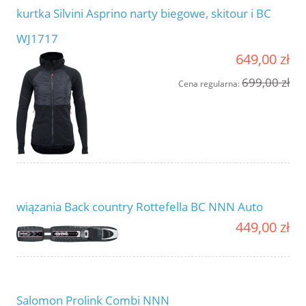
kurtka Silvini Asprino narty biegowe, skitour i BC
WJ1717
649,00 zł
699,00 zł
Cena regularna:
wiązania Back country Rottefella BC NNN Auto
449,00 zł
Salomon Prolink Combi NNN