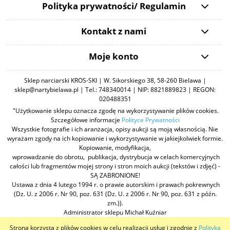
Polityka prywatności/ Regulamin
Kontakt z nami
Moje konto
Sklep narciarski KROS-SKI | W. Sikorskiego 38, 58-260 Bielawa |
sklep@nartybielawa.pl | Tel.: 748340014 | NIP: 8821889823 | REGON:
020488351
"Użytkowanie sklepu oznacza zgodę na wykorzystywanie plików cookies.
Szczegółowe informacje
Polityce Prywatności
Wszystkie fotografie i ich aranżacja, opisy aukcji są moją własnością. Nie
wyrażam zgody na ich kopiowanie i wykorzystywanie w jakiejkolwiek formie.
Kopiowanie, modyfikacja,
wprowadzanie do obrotu, publikacja, dystrybucja w celach komercyjnych
całości lub fragmentów mojej strony i stron moich aukcji (tekstów i zdjęć) -
SĄ ZABRONIONE!
Ustawa z dnia 4 lutego 1994 r. o prawie autorskim i prawach pokrewnych
(Dz. U. z 2006 r. Nr 90, poz. 631 (Dz. U. z 2006 r. Nr 90, poz. 631 z późn.
zm.)).
Administrator sklepu Michał Kuźniar
Strona korzysta z plików cookies w celu realizacji usług i zgodnie z
Polityką