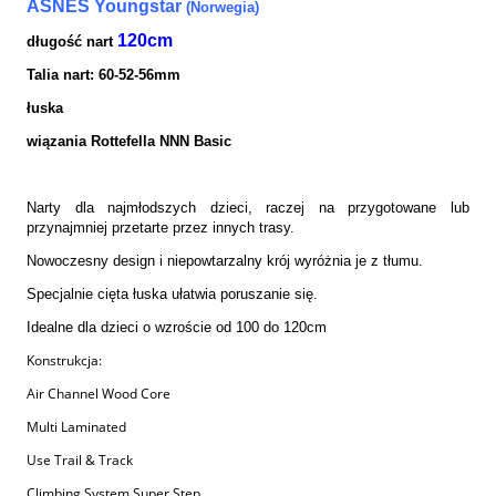
ASNES Youngstar
(Norwegia)
120cm
długość nart
Talia nart: 60-52-56mm
łuska
wiązania Rottefella NNN Basic
Narty dla najmłodszych dzieci, raczej na przygotowane lub
przynajmniej przetarte przez innych trasy.
Nowoczesny design i niepowtarzalny krój wyróżnia je z tłumu.
Specjalnie cięta łuska ułatwia poruszanie się.
Idealne dla dzieci o wzroście od 100 do 120cm
Konstrukcja:
Air Channel Wood Core
Multi Laminated
Use Trail & Track
Climbing System Super Step