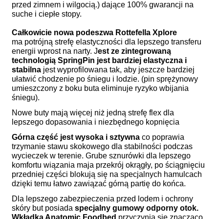
przed zimnem i wilgocią.
) dające 100% gwarancji na
suche i ciepłe stopy.
Całkowicie
nowa
podeszwa Rottefella Xplore
ma potrójną strefę elastyczności dla lepszego transferu
energii wprost na narty. J
est ze zintegrowaną
technologią SpringPin jest bardziej elastyczna i
stabilna
jest wyprofilowana tak, aby jeszcze bardziej
ułatwić chodzenie po śniegu i lodzie.
(pin sprężynowy
umieszczony z boku buta eliminuje ryzyko wbijania
śniegu).
Nowe buty mają więcej niż jedną strefę flex dla
lepszego dopasowania i niezbędnego kopnięcia
Górna część jest wysoka i sztywna
co poprawia
trzymanie stawu skokowego dla stabilności podczas
wycieczek w terenie. Grube sznurówki dla lepszego
komfortu wiązania maja przekrój okrągły, po ściągnięciu
przedniej części blokują się na specjalnych hamulcach
dzięki temu łatwo zawiązać górną partię do końca.
Dla lepszego zabezpieczenia przed lodem i ochrony
skóry but posiada
specjalny gumowy odporny otok.
Wkładka Anatomic Foodbed
przyczynia się znacząco