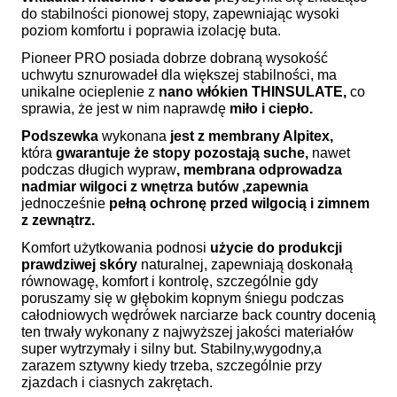
do stabilności pionowej stopy, zapewniając wysoki
poziom komfortu i poprawia izolację buta.
Pioneer PRO posiada dobrze dobraną wysokość
uchwytu sznurowadeł dla większej stabilności, ma
unikalne ocieplenie z
nano włókien THINSULATE,
co
sprawia, że jest w nim naprawdę
miło i ciepło.
Podszewka
wykonana
jest z membrany Alpitex,
która
gwarantuje że stopy pozostają suche,
nawet
podczas długich wypraw
, membrana odprowadza
nadmiar wilgoci z wnętrza butów ,zapewnia
jednocześnie
pełną ochronę przed wilgocią i zimnem
z zewnątrz.
Komfort użytkowania podnosi
użycie do produkcji
prawdziwej skóry
naturalnej, zapewniają doskonałą
równowagę, komfort i kontrolę, szczególnie gdy
poruszamy się w głębokim kopnym śniegu podczas
całodniowych wędrówek narciarze back country docenią
ten trwały wykonany z najwyższej jakości materiałów
super wytrzymały i silny but. Stabilny,wygodny,a
zarazem sztywny kiedy trzeba, szczególnie przy
zjazdach i ciasnych zakrętach.