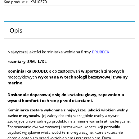
Kod produktu:
KM10370
Opis
Najwyższej jakości kominiarka wełniana firmy
BRUBECK
rozmiary S/M, L/XL
Kominiarka BRUBECK
do zastosowań
w sportach zimowych
i
motocyklowych
wykonana w technologii bezszwowej z wełny
merino.
Doskonale dopasowuje się do kształtu głowy, zapewnienia
wysoki komfort i ochronę przed otarciami.
Kominiarka została wykonana z najwyższej jakości włókien wełny
owiec merynosów
. Jej zalety docenią szczególnie osoby aktywne
szukające uniwersalnego produktu na zmienne warunki atmosferyczne.
Zastosowanie dwuwarstwowej i bezszwowej konstrukcji pozwoliło
uzyskać wyjątkowe właściwości termoregulacyjne, które skutecznie
chronią organizm przed wyziębieniem i przegrzaniem. Duża