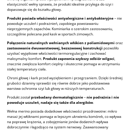
elastyczność wełny sprawia, że produkt idealnie przylega do szyi i
dopasowuje się do kształtu głowy.
Produkt posiada właściwości antyalergiczne i antybakteryjne
– nie
powoduje uczuleń i podrażnień, zapobiega powstawaniu
nieprzyjemnych zapachów. Kominiarka o szerokim zastosowaniu,
szczególnie polecana pod kask w sportach zimowych.
Połączenie naturalnych wełnianych włókien z poliamidowymi
oraz
zastosowanie dwuwarstwowej,
bezszwowej
konstrukcji
pozwoliło
uzyskać wyjątkowe właściwości termoregulacyjne i zachować
maksymalny komfort.
Produkt zapewnia szybszy odbiór wilgoci
,
znacznie zwiększa komfort cieplny i skutecznie pomaga w utrzymaniu
stałej temperatury ciała.
Chroni głowę i kark przed wyziębieniem i przegrzaniem. Dzięki średniej
grubości dzianiny sprawdzi się równie dobrze jako podstawowa
warstwa ochronna szyi lub głowy w niższych temperaturach.
Produkt został
przebadany dermatologicznie
–
nie podrażnia i nie
powoduje uczuleń, nadaje się także dla alergików
.
Wełna merino posiada dodatkowe właściwości prozdrowotne: mikro
masaż jej włóknami pomaga w lepszym ukrwieniu komórek, co wpływa
na poprawę krążenia, a zobojętnianie jonów dodatnich wpływa
dobroczynnie i łagodząco na system nerwowy. Zaawansowany