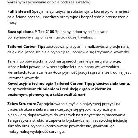
wyraźnym zachowanie odbicia podczas skrętów.
Full Sidewall
Specjalna syntetyczna substancja, z której wykonana jest
cała ściana boczna, umożliwia precyzyjne i bezpośrednie przenoszenie
mocy
Baza spiekana
P-Tex 2100
Spiekany, odporny na ścieranie
polietylenowy ślizg o niskim tarciu i dużej trwałości.
Tailored Carbon Tips
zastosowany, aby zminimalizować wibracje nart,
dzięki niej jazda staje się płynniejsza i poprawia się trzymanie krawędzi.
Teren lub powierzchnia pod nartą nieuchronnie generuje wibracje,
które z kolei powodują w szczególności ruch łopaty we wszystkich
kierunkach, to znacznie zakłóca płynność jazdy i sprawia, że trudniej jest
utrzymać krawędź.
Rewolucyjna technologia Tailored Carbon Tips przeciwdziała temu
,
ze sprawdzonym
tłumieniem i redukcją drgań
w
kierunku
poziomym, pionowym, a także wzdłuż nart
.
Zebra Structure
Zaprojektowana z myślą o najwyższej precyzji na
trasie, struktura Zebra charakteryzuje się głębokim, wyrazistym
bieżnikiem, dopasowanym do węższych nart z systemem mocowania.
Ta agresywna struktura zapewnia błyskawiczną i niezawodną inicjację
skrętów oraz płynne i kontrolowane prowadzenie, gwarantując
maksymalną wydajność carvingu.