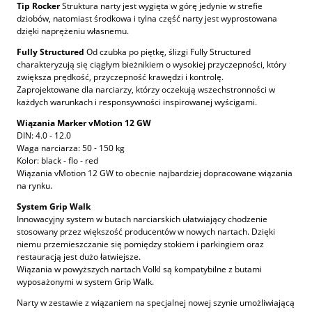
Tip Rocker
Struktura narty jest wygięta w górę jedynie w strefie
dziobów, natomiast środkowa i tylna część narty jest wyprostowana
dzięki naprężeniu własnemu.
Fully Structured
Od czubka po piętkę, ślizgi Fully Structured
charakteryzują się ciągłym bieżnikiem o wysokiej przyczepności, który
zwiększa prędkość, przyczepność krawędzi i kontrolę.
Zaprojektowane dla narciarzy, którzy oczekują wszechstronności w
każdych warunkach i responsywności inspirowanej wyścigami.
Wiązania Marker vMotion 12 GW
DIN: 4.0 - 12.0
Waga narciarza: 50 - 150 kg
Kolor: black - flo - red
Wiązania vMotion 12 GW to obecnie najbardziej dopracowane wiązania
na rynku.
System Grip Walk
Innowacyjny system w butach narciarskich ułatwiający chodzenie
stosowany przez większość producentów w nowych nartach. Dzięki
niemu przemieszczanie się pomiędzy stokiem i parkingiem oraz
restauracją jest dużo łatwiejsze.
Wiązania w powyższych nartach Volkl są kompatybilne z butami
wyposażonymi w system Grip Walk.
Narty w zestawie z wiązaniem na specjalnej nowej szynie umożliwiającą