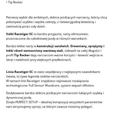
• Tip Rocker
Pierwszy wybór dla ambitnych, dobrze jeżdżących narciarzy, którzy chcą
pokonywać szybkie i wąskie zakręty, z niewiarygodną łatwością i
zwinnością przez cały dzień.
Volkl Racetiger SC
to bardzo przyjazne, narty allmountain,
przeznaczone do całodniowej jazdy w różnych warunkach.
Bardzo lekkie narty w
konstrukcji sandwich
.
Drewniany, sprężysty i
lekki rdzeń
wzmocniony warstwą stali
, sidewall na całej długości i
profil
Tip Rocker
dają narciarzom ważne korzyści - łatwość wejścia w
skręt i stabilność przy większych prędkościach.
Linia Racetiger SC
to owoc współpracy z najlepszymi zawodnikami
świata, to żywa legenda stoków narciarskich.
W nartach linii Racetiger znajdziesz najnowsze rozwiązania
technologiczne: Full Sensor Woodcore, system wiązań vMotion.
Dedykowane bardzo dobrze jeżdżącym narciarzom lubiących szybką i
dynamiczną jazdę.
Dzięki PERFECT SETUP – idealnej kompozycji wszystkich parametrów
nart otrzymujemy sprzęt, na którym zawsze możemy polegać.