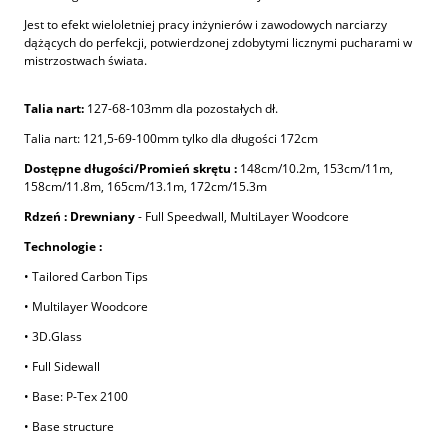
Jest to efekt wieloletniej pracy inżynierów i zawodowych narciarzy
dążących do perfekcji, potwierdzonej zdobytymi licznymi pucharami w
mistrzostwach świata.
Talia nart:
127-68-103mm dla pozostałych dł.
Talia nart: 121,5-69-100mm tylko dla długości 172cm
Dostępne długości/Promień skrętu :
148cm/10.2m,
153cm/11m,
158cm/11.8m, 165cm/13.1m, 172cm/15.3m
Rdzeń : Drewniany
- Full Speedwall, MultiLayer Woodcore
Technologie :
• Tailored Carbon Tips
• Multilayer Woodcore
• 3D.Glass
• Full Sidewall
• Base: P-Tex 2100
• Base structure