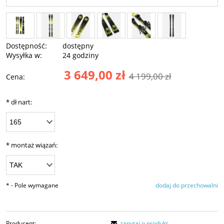
Dostępność:
dostępny
Wysyłka w:
24 godziny
3 649,00 zł
4 199,00 zł
Cena:
*
dł nart:
*
montaż wiązań:
*
- Pole wymagane
dodaj do przechowalni
Producent:
zapytaj o produkt