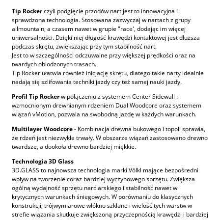
Tip Rocker
czyli podgięcie przodów nart jest to innowacyjna i
sprawdzona technologia. Stosowana zazwyczaj w nartach z grupy
allmountain, a czasem nawet w grupie "race', dodając im więcej
uniwersalności. Dzięki niej długość krawędzi kontaktowej jest dłuższa
podczas skrętu, zwiększając przy tym stabilność nart.
Jest to w szczególności odczuwalne przy większej prędkości oraz na
twardych oblodzonych trasach.
Tip Rocker ułatwia również inicjację skrętu, dlatego takie narty idealnie
nadają się szlifowania techniki jazdy czy też samej nauki jazdy.
Profil Tip Rocker
w połączeniu z systemem Center Sidewall i
wzmocnionym drewnianym rdzeniem Dual Woodcore oraz systemem
wiązań vMotion, pozwala na swobodną jazdę w każdych warunkach.
Multilayer Woodcore
- Kombinacja drewna bukowego i topoli sprawia,
że rdzeń jest niezwykle trwały. W obszarze wiązań zastosowano drewno
twardsze, a dookoła drewno bardziej miękkie.
Technologia 3D Glass
3D.GLASS to najnowsza technologia marki Völkl mające bezpośredni
wpływ na tworzenie coraz bardziej wyczynowego sprzętu. Zwiększa
ogólną wydajność sprzętu narciarskiego i stabilność nawet w
krytycznych warunkach śniegowych. W porównaniu do klasycznych
konstrukcji, trójwymiarowe włókno szklane i wielość tych warstw w
strefie wiązania skutkuje zwiększoną przyczepnością krawędzi i bardziej