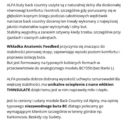
ALFA buty back country uszyte są z naturalnej skóry dla doskonałej
równowagi komfortu i kontroli, szczególnie gdy poruszamy się w
głębokim kopnym śniegu podczas całodniowych wędrówek
narciarze back country docenią ten trwały wykonany z najwyższej
jakości materiałów super wytrzymały i silny but.
Stabilny,wygodny,a zarazem sztywny kiedy trzeba, szczególnie przy
zjazdach i ciasnych zakrętach.
Wkładka Anatomic Foodbed
przyczynia się znacząco do
stabilności pionowej stopy, zapewniając wysoki poziom komfortu i
poprawia izolację buta.
But jest formowany na typowych kobiecych formach w
przeciwieństwie do analogicznego modelu BC1550 (bez literki L)
ALFA posiada dobrze dobraną wysokość uchwytu sznurowadeł dla
większej stabilności, ma
unikalne ocieplenie z nano włókien
THINSULATE
dzięki temu jest w nim naprawdę miło i ciepło.
Jest to ceniony i udany modele Back Country od Alpiny, ma opinię
typowego
niezawodnego buta BC
dlatego polecamy go
wymagającym klientom szczególnie w tereny górskie np.
Karkonosze, Beskidy czy Sudety.