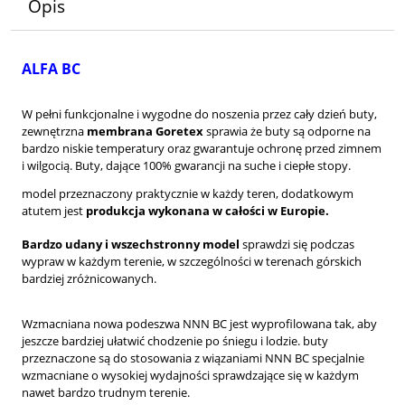
Opis
ALFA BC
W pełni funkcjonalne i wygodne do noszenia przez cały dzień buty,
zewnętrzna
membrana Goretex
sprawia że
buty są odporne na
bardzo niskie temperatury oraz gwarantuje ochronę przed zimnem
i wilgocią. B
uty, dające 100% gwarancji na suche i ciepłe stopy.
model przeznaczony praktycznie w każdy teren, dodatkowym
atutem jest
produkcja wykonana w całości w Europie.
Bardzo udany i wszechstronny model
sprawdzi się podczas
wypraw w każdym terenie, w szczególności w terenach górskich
bardziej zróżnicowanych.
Wzmacniana
n
owa
podeszwa
NNN BC jest wyprofilowana tak, aby
jeszcze bardziej ułatwić chodzenie po śniegu i lodzie.
buty
przeznaczone są do stosowania z wiązaniami NNN BC specjalnie
wzmacniane o wysokiej wydajności sprawdzające się w każdym
nawet bardzo trudnym terenie.