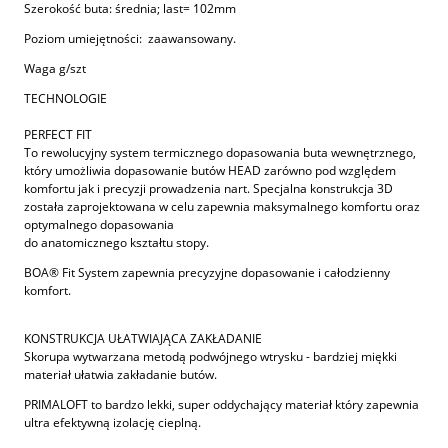
Szerokość buta: średnia; last= 102mm
Poziom umiejętności: zaawansowany.
Waga g/szt
TECHNOLOGIE
PERFECT FIT
To rewolucyjny system termicznego dopasowania buta wewnętrznego,
który umożliwia dopasowanie butów HEAD zarówno pod względem
komfortu jak i precyzji prowadzenia nart. Specjalna konstrukcja 3D
została zaprojektowana w celu zapewnia maksymalnego komfortu oraz
optymalnego dopasowania
do anatomicznego kształtu stopy.
BOA® Fit System zapewnia precyzyjne dopasowanie i całodzienny
komfort.
KONSTRUKCJA UŁATWIAJĄCA ZAKŁADANIE
Skorupa wytwarzana metodą podwójnego wtrysku - bardziej miękki
materiał ułatwia zakładanie butów.
PRIMALOFT to bardzo lekki, super oddychający materiał który zapewnia
ultra efektywną izolację cieplną.