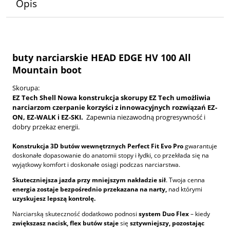
Opis
buty narciarskie HEAD EDGE HV 100 All
Mountain boot
Skorupa:
EZ Tech Shell Nowa konstrukcja skorupy EZ Tech umożliwia
narciarzom czerpanie korzyści z innowacyjnych rozwiązań EZ-
ON, EZ-WALK i EZ-SKI.
Zapewnia niezawodną progresywność i
dobry przekaz energii.
Konstrukcja 3D butów wewnętrznych Perfect Fit Evo Pro
gwarantuje
doskonałe dopasowanie do anatomii stopy i łydki, co przekłada się na
wyjątkowy komfort i doskonałe osiągi podczas narciarstwa.
Skuteczniejsza jazda przy mniejszym nakładzie sił
. Twoja cenna
energia
zostaje bezpośrednio przekazana na narty,
nad którymi
uzyskujesz lepszą kontrolę.
Narciarską skuteczność dodatkowo podnosi
system Duo Flex
– kiedy
zwiększasz nacisk, flex butów staje
się
sztywniejszy, pozostając