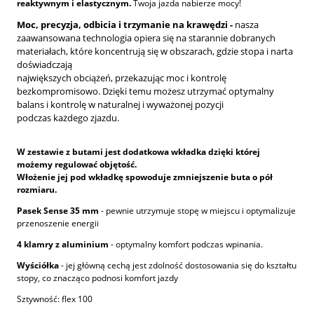
reaktywnym i elastycznym.
Twoja jazda nabierze mocy!
Moc, precyzja, odbicia i trzymanie na krawędzi -
nasza
zaawansowana technologia opiera się na starannie dobranych
materiałach, które koncentrują się w obszarach, gdzie stopa i narta
doświadczają
największych obciążeń, przekazując moc i kontrolę
bezkompromisowo. Dzięki temu możesz utrzymać optymalny
balans i kontrolę w naturalnej i wyważonej pozycji
podczas każdego zjazdu.
W zestawie z butami jest dodatkowa wkładka dzięki której
możemy regulować objętość.
Włożenie jej pod wkładkę spowoduje zmniejszenie buta o pół
rozmiaru.
Pasek Sense 35 mm
- pewnie utrzymuje stopę w miejscu i optymalizuje
przenoszenie energii
4 klamry z aluminium
- optymalny komfort podczas wpinania.
Wyściółka
- jej główną cechą jest zdolność dostosowania się do kształtu
stopy, co znacząco podnosi komfort jazdy
Sztywność: flex 100