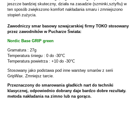
jeszcze bardziej skuteczny, działa na zasadzie (szminki,sztyftu) w
ten sposób zwiększono komfort nakładania smaru i zmniejszono
stopień zużycia.
Zawodniczy smar basowy
szwajc
arskiej
firmy TOKO stosowany
przez zawodników w Pucharze Świata:
Nordic Base GRIP
green
Gramatura : 27g
Temperatura śniegu : 0 do -30°C
Temperatura powietrza : +10 do -30
°C
Stosowany jako podstawa pod inne warstwy smarów z serii
GripWax. Zmniejsz tarcie.
Przeznaczony do smarowania gładkich nart do techniki
klasycznej, odpowiednio dobrany daje bardzo dobre rezultaty.
metoda nakładania na zimno lub na gorąco.