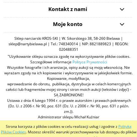
Kontakt z nami
Moje konto
Sklep narciarski KROS-SKI | W. Sikorskiego 38, 58-260 Bielawa |
sklep@nartybielawa.pl | Tel.: 748340014 | NIP: 8821889823 | REGON:
020488351
"Użytkowanie sklepu oznacza zgodę na wykorzystywanie plików cookies.
Szczegółowe informacje
Polityce Prywatności
Wszystkie fotografie i ich aranżacja, opisy aukcji są moją własnością. Nie
wyrażam zgody na ich kopiowanie i wykorzystywanie w jakiejkolwiek formie.
Kopiowanie, modyfikacja,
wprowadzanie do obrotu, publikacja, dystrybucja w celach komercyjnych
całości lub fragmentów mojej strony i stron moich aukcji (tekstów i zdjęć) -
SĄ ZABRONIONE!
Ustawa z dnia 4 lutego 1994 r. o prawie autorskim i prawach pokrewnych
(Dz. U. z 2006 r. Nr 90, poz. 631 (Dz. U. z 2006 r. Nr 90, poz. 631 z późn.
zm.)).
Administrator sklepu Michał Kuźniar
Strona korzysta z plików cookies w celu realizacji usług i zgodnie z
Polityką
pokaż pełną wersję strony
Plików Cookies
. Możesz określić warunki przechowywania lub dostępu do plików